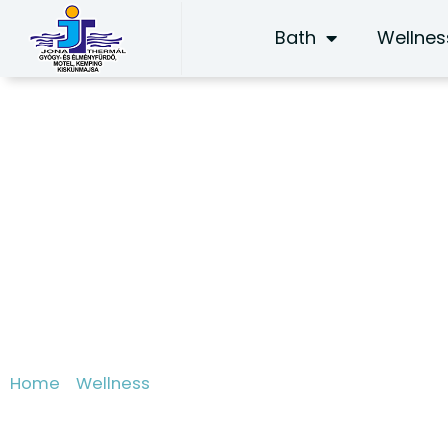
Skip
Bath
Wellnes
to
content
Spa treatments
Home
/
Wellness
/ Gyógykezelések