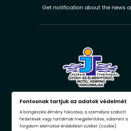
Get notification about the news a
Our Spa is a three-generation Spa, whic
Fontosnak tartjuk az adatok védelmét
operates constantly throughout the yea
A böngészési élmény fokozása, a személyre szabott
where all members of the family can fin
hirdetések vagy tartalmak megjelenítése, valamint a
their recreation in the landscaped, sport
forgalom elemzése érdekében sütiket (cookie)
facilities included environment, in the in