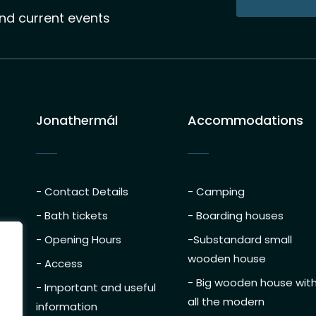
nd current events
Jonathermál
Accommodations
- Contact Details
- Camping
- Bath tickets
- Boarding houses
h
- Opening Hours
-Substandard small
r,
wooden house
- Access
d
- Big wooden house wit
- Important and useful
ing
all the modern
door
information