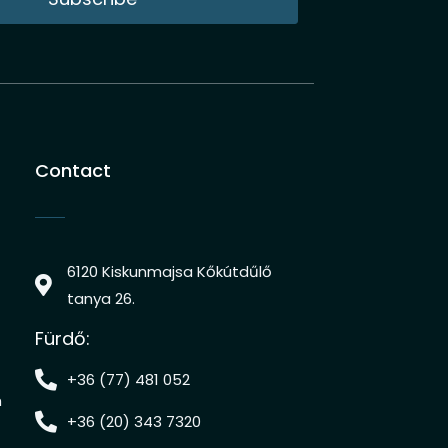
Contact
6120 Kiskunmajsa Kőkútdűlő
tanya 26.
Fürdő:
+36 (77) 481 052
h
+36 (20) 343 7320