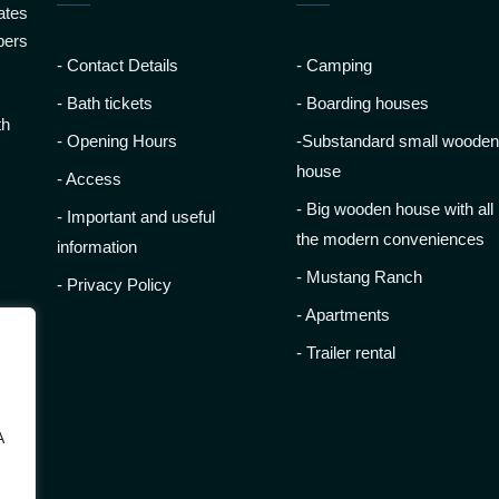
ates
bers
- Contact Details
- Camping
- Bath tickets
- Boarding houses
th
- Opening Hours
-Substandard small woode
house
- Access
- Big wooden house with all
- Important and useful
the modern conveniences
information
- Mustang Ranch
- Privacy Policy
- Apartments
- Trailer rental
A