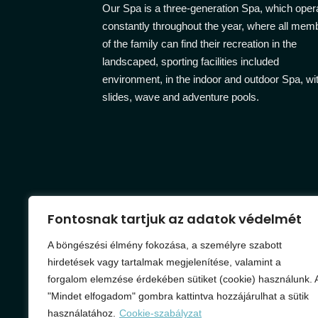
Our Spa is a three-generation Spa, which oper
constantly throughout the year, where all mem
of the family can find their recreation in the
landscaped, sporting facilities included
environment, in the indoor and outdoor Spa, wi
slides, wave and adventure pools.
Fontosnak tartjuk az adatok védelmét
A böngészési élmény fokozása, a személyre szabott
hirdetések vagy tartalmak megjelenítése, valamint a
forgalom elemzése érdekében sütiket (cookie) használunk. 
"Mindet elfogadom" gombra kattintva hozzájárulhat a sütik
használatához.
Cookie-szabályzat