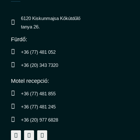
6120 Kiskunmajsa Kőkútdűlő
tanya 26.
Fürdő:
n
+36 (77) 481 052
+36 (20) 343 7320
Motel recepció:
+36 (77) 481 855
+36 (77) 481 245
+36 (20) 977 6828
F
I
Y
a
n
o