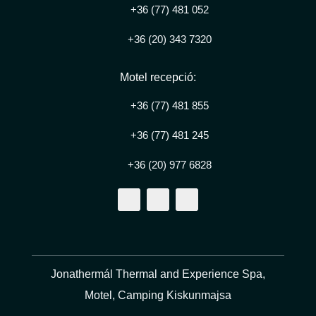
+36 (77) 481 052
+36 (20) 343 7320
Motel recepció:
+36 (77) 481 855
+36 (77) 481 245
+36 (20) 977 6828
F
I
Y
a
n
o
c
s
u
e
t
t
b
a
u
o
g
b
Jonathermál Thermal and Experience Spa,
o
r
e
k
a
Motel, Camping Kiskunmajsa
m