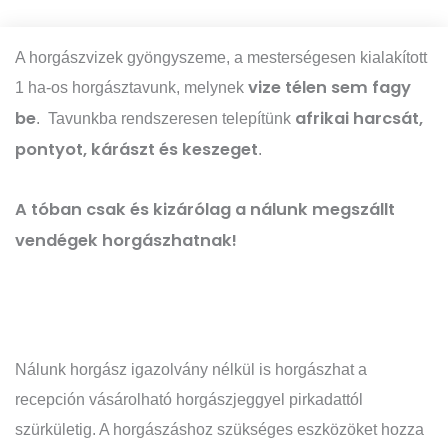
A horgászvizek gyöngyszeme, a mesterségesen kialakított
vize télen sem fagy
1 ha-os horgásztavunk, melynek
be
afrikai harcsát,
. Tavunkba rendszeresen telepítünk
pontyot, kárászt és keszeget
.
A tóban csak és kizárólag a nálunk megszállt
vendégek horgászhatnak!
Nálunk horgász igazolvány nélkül is horgászhat a
recepción vásárolható horgászjeggyel pirkadattól
szürkületig. A horgászáshoz szükséges eszközöket hozza