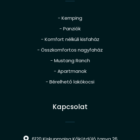
- Kemping
- Panziók
- Komfort nélküli kisfaház
- Összkomfortos nagyfaház
- Mustang Ranch
- Apartmanok
- Bérelhető lakókocsi
Kapcsolat
6120 Kiskunmajsa Kőkútdűlő tanya 26.