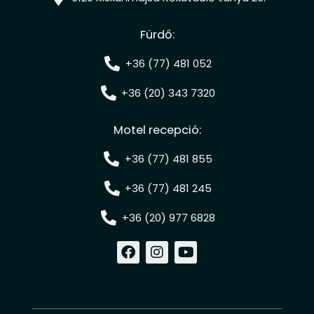
Fürdő:
+36 (77) 481 052
+36 (20) 343 7320
Motel recepció:
+36 (77) 481 855
+36 (77) 481 245
+36 (20) 977 6828
F
I
Y
a
n
o
c
s
u
e
t
t
b
a
u