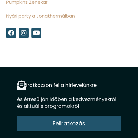
Pumpkins Zenekar
Nyári party a Jonathermálban
F
I
Y
a
n
o
c
s
u
e
t
t
b
a
u
o
g
b
o
r
e
k
a
m
Iratkozzon fel a hírlevelünkre
és értesüljön időben a kedvezményekről
és aktuális programokról
Feliratkozás