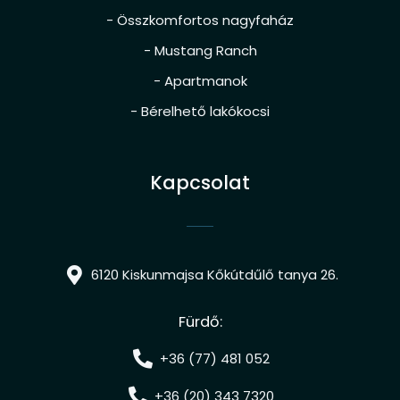
- Összkomfortos nagyfaház
- Mustang Ranch
- Apartmanok
- Bérelhető lakókocsi
Kapcsolat
6120 Kiskunmajsa Kőkútdűlő tanya 26.
Fürdő:
+36 (77) 481 052
+36 (20) 343 7320