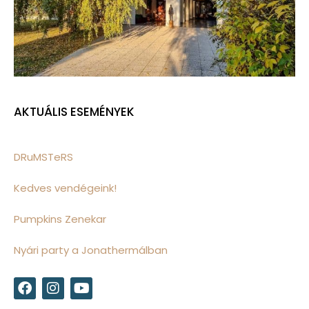
AKTUÁLIS ESEMÉNYEK
DRuMSTeRS
Kedves vendégeink!
Pumpkins Zenekar
Nyári party a Jonathermálban
F
I
Y
a
n
o