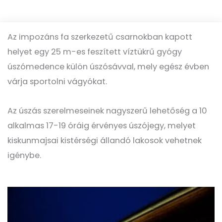
Az impozáns fa szerkezetű csarnokban kapott
helyet egy 25 m-es feszített víztükrű gyógy
úszómedence külön úszósávval, mely egész évben
várja sportolni vágyókat.
Az úszás szerelmeseinek nagyszerű lehetőség a 10
alkalmas 17-19 óráig érvényes úszójegy, melyet
kiskunmajsai kistérségi állandó lakosok vehetnek
igénybe.