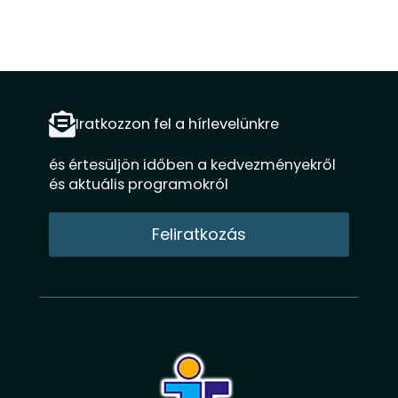
c
s
u
e
t
t
b
a
u
o
g
b
o
r
e
k
a
m
Iratkozzon fel a hírlevelünkre
és értesüljön időben a kedvezményekről
és aktuális programokról
Feliratkozás