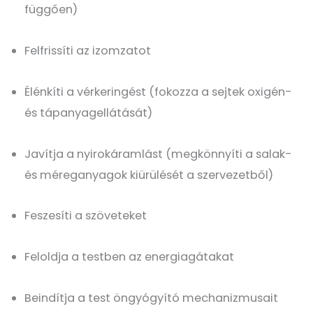
függően)
Felfrissíti az izomzatot
Élénkíti a vérkeringést (fokozza a sejtek oxigén-
és tápanyagellátását)
Javítja a nyirokáramlást (megkönnyíti a salak-
és méreganyagok kiürülését a szervezetből)
Feszesíti a szöveteket
Feloldja a testben az energiagátakat
Beindítja a test öngyógyító mechanizmusait