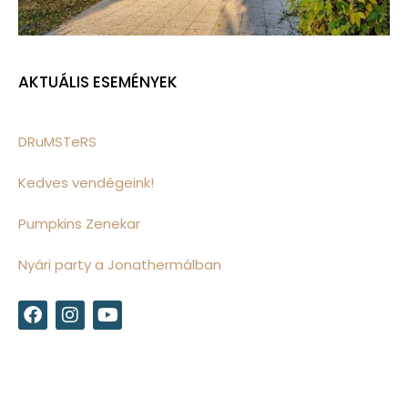
AKTUÁLIS ESEMÉNYEK
DRuMSTeRS
Kedves vendégeink!
Pumpkins Zenekar
Nyári party a Jonathermálban
F
I
Y
a
n
o
c
s
u
e
t
t
b
a
u
o
g
b