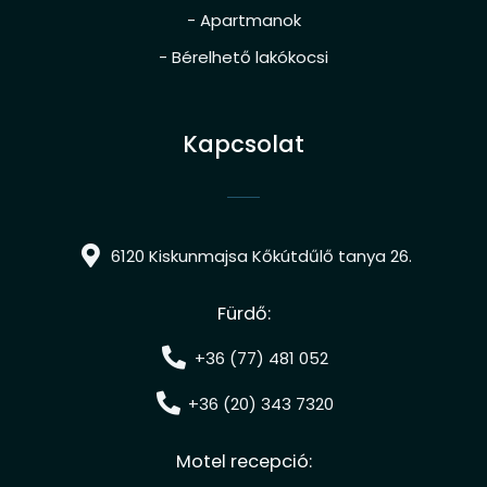
- Apartmanok
- Bérelhető lakókocsi
Kapcsolat
6120 Kiskunmajsa Kőkútdűlő tanya 26.
Fürdő:
+36 (77) 481 052
+36 (20) 343 7320
Motel recepció: