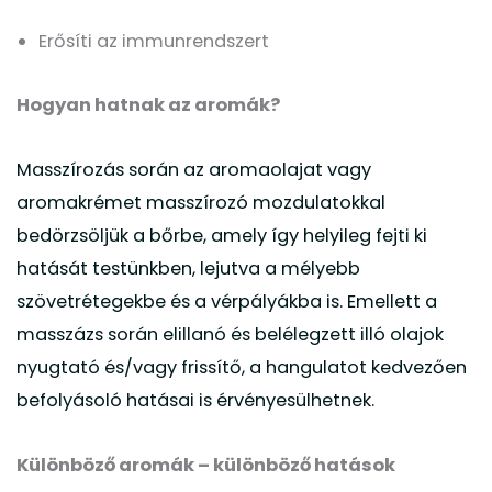
Erősíti az immunrendszert
Hogyan hatnak az aromák?
Masszírozás során az aromaolajat vagy
aromakrémet masszírozó mozdulatokkal
bedörzsöljük a bőrbe, amely így helyileg fejti ki
hatását testünkben, lejutva a mélyebb
szövetrétegekbe és a vérpályákba is. Emellett a
masszázs során elillanó és belélegzett illó olajok
nyugtató és/vagy frissítő, a hangulatot kedvezően
befolyásoló hatásai is érvényesülhetnek.
Különböző aromák – különböző hatások