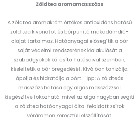
Zöldtea aromamasszázs
A zöldtea aromakrém értékes antioxidáns hatású
zöld tea kivonatot és bőrpuhító makadámdió-
olajat tartalmaz. Hatóanyagai elősegítik a bőr
saját védelmi rendszerének kialakulását a
szabadgyökök károsító hatásaival szemben,
késleltetik a bőr öregedését. Kiválóan tonizálja,
ápolja és hidratálja a bőrt. Tipp: A zöldteás
masszázs hatása egy algás masszázzsal
kiegészítve fokozható, mivel az alga nagyban segíti
a zöldtea hatóanyagai által feloldott zsírok
véráramon keresztüli elszállítását.