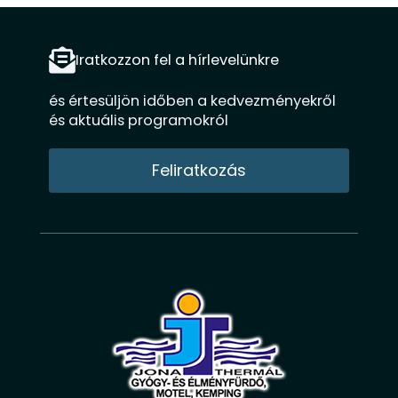
o
r
e
k
a
m
Iratkozzon fel a hírlevelünkre
és értesüljön időben a kedvezményekről
és aktuális programokról
Feliratkozás