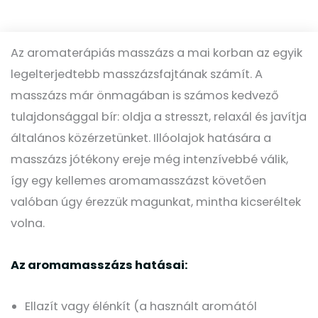
Az aromaterápiás masszázs a mai korban az egyik
legelterjedtebb masszázsfajtának számít. A
masszázs már önmagában is számos kedvező
tulajdonsággal bír: oldja a stresszt, relaxál és javítja
általános közérzetünket. Illóolajok hatására a
masszázs jótékony ereje még intenzívebbé válik,
így egy kellemes aromamasszázst követően
valóban úgy érezzük magunkat, mintha kicseréltek
volna.
Az aromamasszázs hatásai:
Ellazít vagy élénkít (a használt aromától