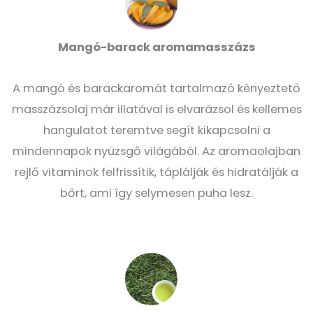
Mangó-barack aromamasszázs
A mangó és barackaromát tartalmazó kényeztető
masszázsolaj már illatával is elvarázsol és kellemes
hangulatot teremtve segít kikapcsolni a
mindennapok nyüzsgő világából. Az aromaolajban
rejlő vitaminok felfrissítik, táplálják és hidratálják a
bőrt, ami így selymesen puha lesz.