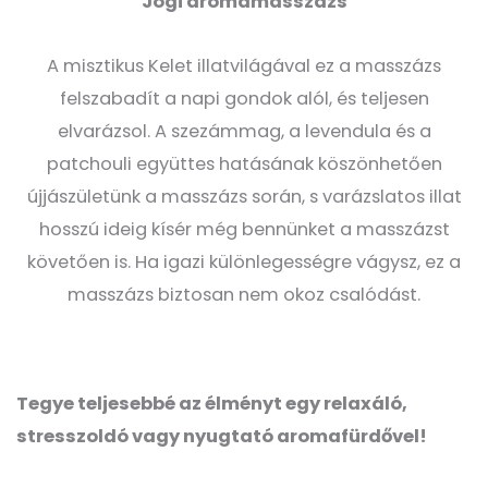
Jógi aromamasszázs
A misztikus Kelet illatvilágával ez a masszázs
felszabadít a napi gondok alól, és teljesen
elvarázsol. A szezámmag, a levendula és a
patchouli együttes hatásának köszönhetően
újjászületünk a masszázs során, s varázslatos illat
hosszú ideig kísér még bennünket a masszázst
követően is. Ha igazi különlegességre vágysz, ez a
masszázs biztosan nem okoz csalódást.
Tegye teljesebbé az élményt egy relaxáló,
stresszoldó vagy nyugtató aromafürdővel!