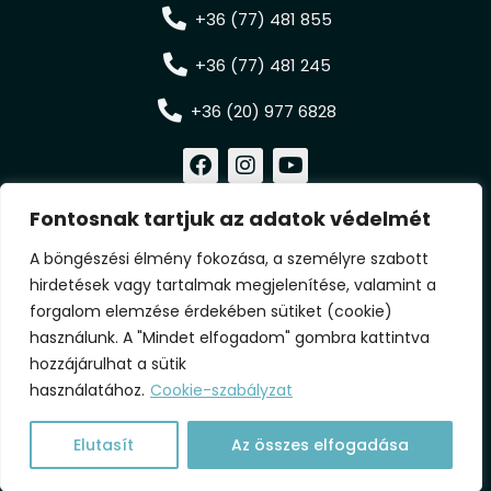
+36 (77) 481 855
+36 (77) 481 245
+36 (20) 977 6828
F
I
Y
a
n
o
c
s
u
Fontosnak tartjuk az adatok védelmét
e
t
t
b
a
u
A böngészési élmény fokozása, a személyre szabott
o
g
b
© 2026 Jonathermál Gyógy- és
o
r
e
hirdetések vagy tartalmak megjelenítése, valamint a
k
a
forgalom elemzése érdekében sütiket (cookie)
Élményfürdő, Motel, Kemping
m
használunk. A "Mindet elfogadom" gombra kattintva
Kiskunmajsa
hozzájárulhat a sütik
használatához.
Cookie-szabályzat
Weboldalt készítette:
viktornyerges.hu
Elutasít
Az összes elfogadása