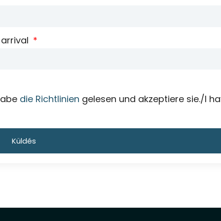
arrival
 habe
die Richtlinien
gelesen und akzeptiere sie./I h
Küldés