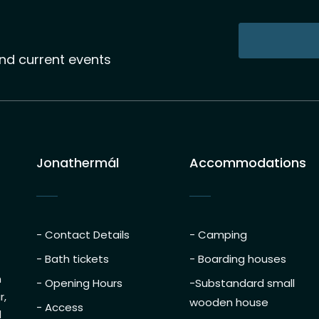
nd current events
Jonathermál
Accommodations
- Contact Details
- Camping
- Bath tickets
- Boarding houses
h
- Opening Hours
-Substandard small
r,
wooden house
- Access
d