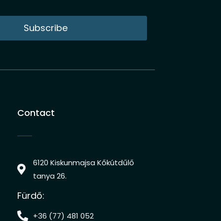
Subscribe
Contact
6120 Kiskunmajsa Kőkútdűlő
tanya 26.
Fürdő:
+36 (77) 481 052