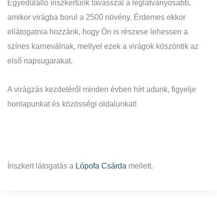
Egyedülálló íriszkertünk tavasszal a leglátványosabb,
amikor virágba borul a 2500 növény. Érdemes ekkor
ellátogatnia hozzánk, hogy Ön is részese lehessen a
színes karneválnak, mellyel ezek a virágok köszöntik az
első napsugarakat.
A virágzás kezdetéről minden évben hírt adunk, figyelje
honlapunkat és közösségi oldalunkat!
Íriszkert látogatás a
Lópofa Csárda
mellett.