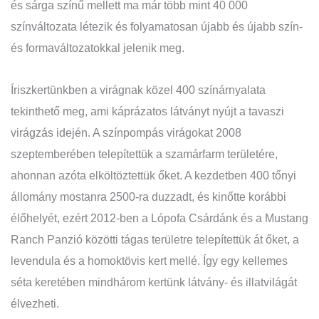
és sárga színű mellett ma már több mint 40 000
színváltozata létezik és folyamatosan újabb és újabb szín-
és formaváltozatokkal jelenik meg.
Íriszkertünkben a virágnak közel 400 színárnyalata
tekinthető meg, ami káprázatos látványt nyújt a tavaszi
virágzás idején. A színpompás virágokat 2008
szeptemberében telepítettük a szamárfarm területére,
ahonnan azóta elköltöztettük őket. A kezdetben 400 tőnyi
állomány mostanra 2500-ra duzzadt, és kinőtte korábbi
élőhelyét, ezért 2012-ben a Lópofa Csárdánk és a Mustang
Ranch Panzió közötti tágas területre telepítettük át őket, a
levendula és a homoktövis kert mellé. Így egy kellemes
séta keretében mindhárom kertünk látvány- és illatvilágát
élvezheti.