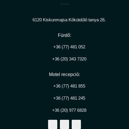
6120 Kiskunmajsa Kőkútdűlő tanya 26.
Fürdő:
+36 (77) 481 052
+36 (20) 343 7320
Motel recepció:
+36 (77) 481 855
+36 (77) 481 245
+36 (20) 977 6828
F
I
Y
a
n
o