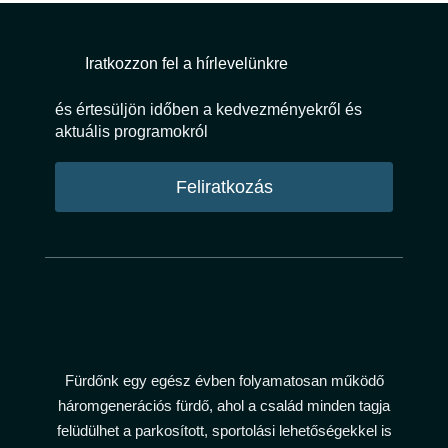
o
r
e
k
a
m
Iratkozzon fel a hírlevelünkre
és értesüljön időben a kedvezményekről és
aktuális programokról
Feliratkozás
Fürdőnk egy egész évben folyamatosan működő
háromgenerációs fürdő, ahol a család minden tagja
felüdülhet a parkosított, sportolási lehetőségekkel is