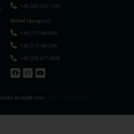
+36 (20) 343 7320
n
Motel recepció:
+36 (77) 481 855
+36 (77) 481 245
+36 (20) 977 6828
F
I
Y
a
n
o
c
s
u
e
t
t
b
a
u
eite erstellt von:
viktornyerges.hu
o
g
b
o
r
e
k
a
m