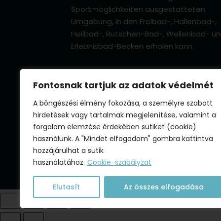
Sportmöglichkeiten ausgestatteten
Umgebung, in den Freibad-, Hallenbad-,
Heilbad-, Rutschen-Bad-, Wellenbad- u
Erlebnisbad-Becken erholen kann.
Fontosnak tartjuk az adatok védelmét
A böngészési élmény fokozása, a személyre szabott
hirdetések vagy tartalmak megjelenítése, valamint a
forgalom elemzése érdekében sütiket (cookie)
használunk. A "Mindet elfogadom" gombra kattintva
hozzájárulhat a sütik
Jonathermál Heil- und Erlebnisba
használatához.
Cookie-szabályzat
Elutasít
Az összes elfogadása