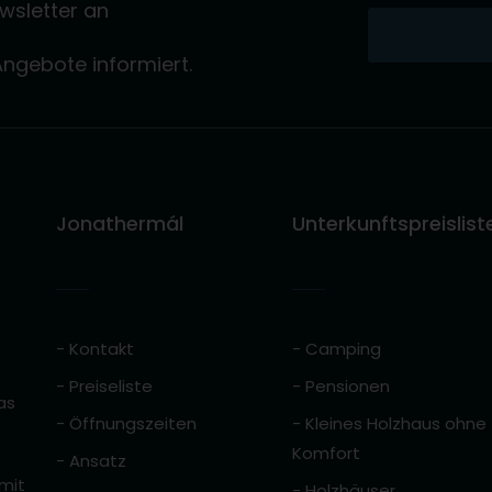
wsletter an
Angebote informiert.
Jonathermál
Unterkunftspreislist
- Kontakt
- Camping
- Preiseliste
- Pensionen
as
- Öffnungszeiten
- Kleines Holzhaus ohne
Komfort
- Ansatz
 mit
- Holzhäuser