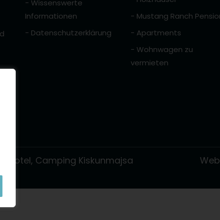
- Wissenswerte
Informationen
- Mustang Ranch Pensio
- Datenschutzerklärung
- Apartments
nd
- Wohnwagen zu
vermieten
d, Motel, Camping Kiskunmajsa
Webs