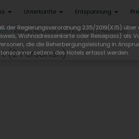
ss
Unterkünfte
Entspannung
Pre
äß der Regierungsverordnung 235/2019(X.15) über
fort
/ Kleines Holzhaus ohne Komfort (2 Personen)
ausweis, Wohnadressenkarte oder Reisepass) als V
ersonen, die die Beherbergungsleistung in Anspru
t (2 Personen)
tenscanner seitens des Hotels erfasst werden.