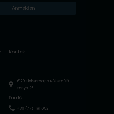
Anmelden
e
Kontakt
6120 Kiskunmajsa Kőkútdűlő
tanya 26.
Fürdő:
+36 (77) 481 052