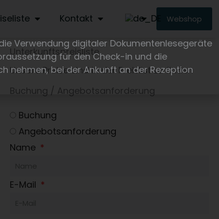
iseliste
Kontakt
Webshop
 die Verwendung digitaler Dokumentenlesegeräte
Unterkunftspreisliste
oraussetzung für den Check-in und die
ch nehmen, bei der Ankunft an der Rezeption
Unsere Preise sind in der Preislist zu finden
Buchung / Angebotsanforderung
Buchung
Angebotsanforderung
Name
E-Mail