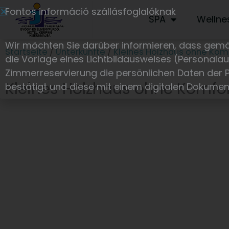
Zum
Fontos információ szállásfoglalóknak
SPA
Wellne
Inhalt
springen
Wir möchten Sie darüber informieren, dass gem
Startseite
/
Unterkünfte
/
Kleines Holzhaus ohne Kom
die Vorlage eines Lichtbildausweises (Personal
Zimmerreservierung die persönlichen Daten der P
Kleines Holzhaus ohne Komfor
bestätigt und diese mit einem digitalen Dokumen