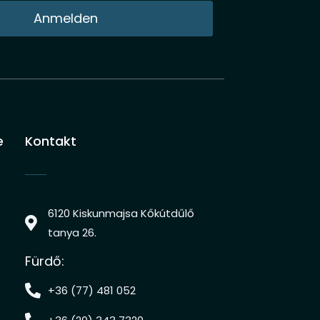
Anmelden
e
Kontakt
6120 Kiskunmajsa Kőkútdűlő
tanya 26.
Fürdő:
+36 (77) 481 052