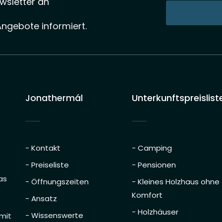
wsletter an
Angebote informiert.
Jonathermál
Unterkunftspreislist
- Kontakt
- Camping
- Preiseliste
- Pensionen
as
- Öffnungszeiten
- Kleines Holzhaus ohne
Komfort
- Ansatz
- Holzhäuser
- Wissenswerte
 mit