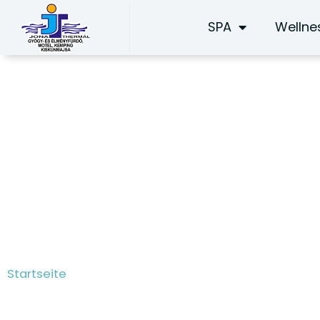
Zum
SPA
Wellne
Inhalt
springen
Anzeigen
Startseite
/ Anzeigen