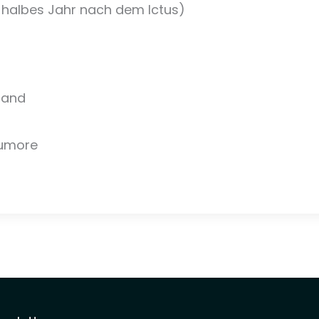
halbes Jahr nach dem Ictus)
tand
Tumore