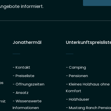
Angebote informiert.
Jonathermál
Unterkunftspreislist
- Kontakt
- Camping
- Preiseliste
- Pensionen
as
- Öffnungszeiten
- Kleines Holzhaus ohne
Komfort
- Ansatz
- Holzhäuser
- Wissenswerte
 mit
Informationen
- Mustang Ranch Pensio