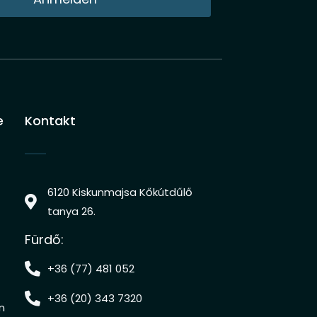
e
Kontakt
6120 Kiskunmajsa Kőkútdűlő
tanya 26.
Fürdő:
+36 (77) 481 052
+36 (20) 343 7320
n