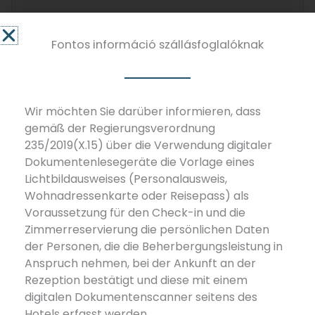
Fontos információ szállásfoglalóknak
Weitere Unterkünfte in dieser
Wir möchten Sie darüber informieren, dass
Kategorie
gemäß der Regierungsverordnung
235/2019(X.15) über die Verwendung digitaler
Dokumentenlesegeräte die Vorlage eines
Lichtbildausweises (Personalausweis,
Wohnadressenkarte oder Reisepass) als
Voraussetzung für den Check-in und die
Zimmerreservierung die persönlichen Daten
der Personen, die die Beherbergungsleistung in
Anspruch nehmen, bei der Ankunft an der
Rezeption bestätigt und diese mit einem
digitalen Dokumentenscanner seitens des
Hotels erfasst werden.