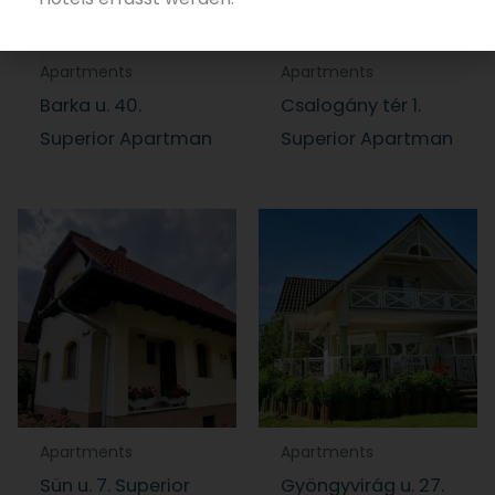
Apartments
Apartments
Barka u. 40.
Csalogány tér 1.
Superior Apartman
Superior Apartman
Apartments
Apartments
Sün u. 7. Superior
Gyöngyvirág u. 27.