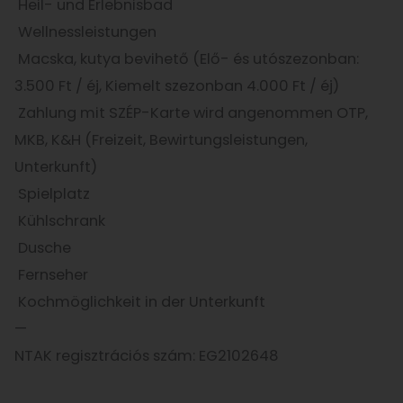
Heil- und Erlebnisbad
Wellnessleistungen
Macska, kutya bevihető (Elő- és utószezonban:
3.500 Ft / éj, Kiemelt szezonban 4.000 Ft / éj)
Zahlung mit SZÉP-Karte wird angenommen OTP,
MKB, K&H (Freizeit, Bewirtungsleistungen,
Unterkunft)
Spielplatz
Kühlschrank
Dusche
Fernseher
Kochmöglichkeit in der Unterkunft
—
NTAK regisztrációs szám: EG2102648